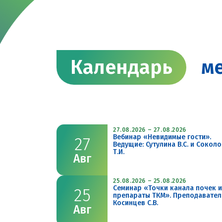
Календарь
ме
27.08.2026 – 27.08.2026
Вебинар «Невидимые гости».
27
Ведущие: Сутулина В.С. и Сокол
Август
Август
Т.И.
Авг
20
18
25.08.2026 – 25.08.2026
Семинар «Точки канала почек и
25
препараты ТКМ». Преподавател
Косинцев С.В.
Авг