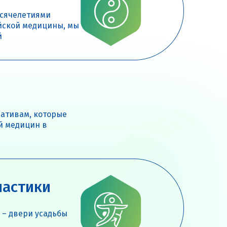
ысячелетиями
йской медицины, мы
й
иативам, которые
й медицин в
настики
 – двери усадьбы