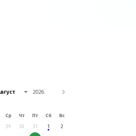
Август
Август
25
24
Ср
Чт
Пт
Сб
Вс
29
30
31
1
2