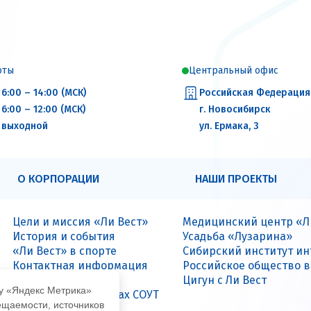
оты
Центральный офис
6:00 – 14:00 (МСК)
Российская Федерация
6:00 – 12:00 (МСК)
г. Новосибирск
выходной
ул. Ермака, 3
-н
О КОРПОРАЦИИ
НАШИ ПРОЕКТЫ
нт
Цели и миссия «Ли Вест»
Медицинский центр «Л
История и события
Усадьба «Лузарина»
«Ли Вест» в спорте
Сибирский институт и
Контактная информация
Российское общество 
Вакансии
Цигун с Ли Вест
 —
му «Яндекс Метрика»
Данные о результатах СОУТ
ещаемости, источников