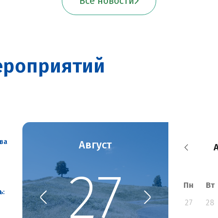
Все новости
роприятий
ова
Август
27
Пн
Вт
ь:
27
28