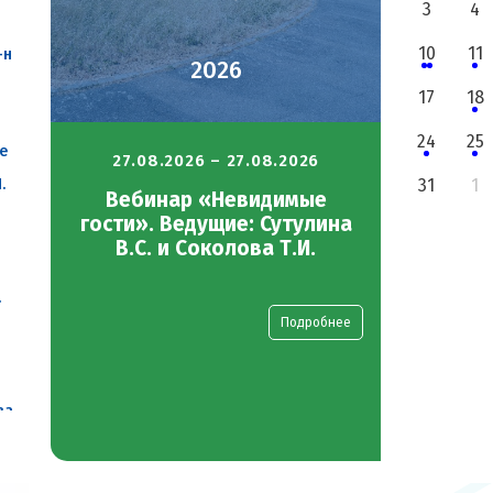
3
4
10
11
-н
2026
17
18
24
25
е
27.08.2026 – 27.08.2026
25.0
.
31
1
Вебинар «Невидимые
Семи
,
гости». Ведущие: Сутулина
почек
сы
В.С. и Соколова Т.И.
Препо
:
.
Подробнее
ее
ва