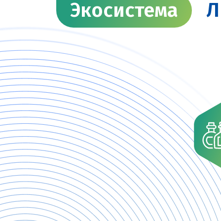
Экосистема
Л