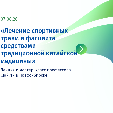
07.08.26
07.08.2
«Лечение спортивных
«Леч
травм и фасциита
нейр
средствами
забо
традиционной китайской
ТКМ:
медицины»
приж
Лекция и мастер-класс профессора
Лекция 
Сюй Ли в Новосибирске
Сюй Ли 