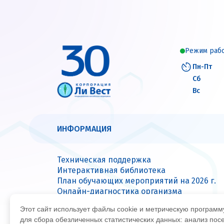
11
«Миофасциальный массаж тела
“грибочками”». Преподаватель:
Авг
Плеханова Л.В.
10.08.2026 – 12.08.2026
Онлайн-обучение «Умный старт:
Режим раб
10
бизнес & продукт». Этап 1.
Спикеры: Емельянова А.-К.А.,
Пн-Пт
Авг
Саверская О.В.
Сб
Вс
10.08.2026 – 22.08.2026
Цигун-тур «Сезонный яншэн с г-
10
ном Ли Лисяном». Инструктор: г
Ли Лисян
Авг
ИНФОРМАЦИЯ
01.08.2026 – 30.11.2026
Обучающий проект «Консульта
01
Техническая поддержка
по BioHydrid®»
Интерактивная библиотека
Авг
План обучающих мероприятий на 2026 г.
Онлайн-диагностика организма
30.07.2026 – 30.07.2026
Вопрос — ответ
Вебинар «Концентрат “Май Вэй
30
Этот сайт использует файлы cookie и метрическую програм
Сервисные центры
восполняющий”». Ведущая:
для сбора обезличенных статистических данных: анализ пос
Сутулина В.С.