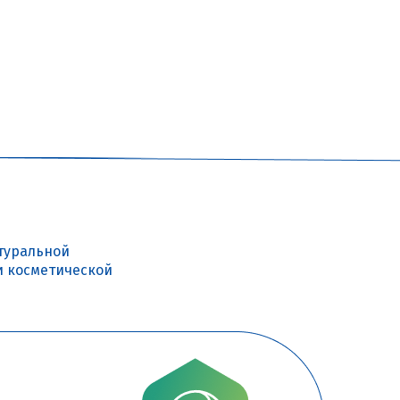
туральной
и косметической