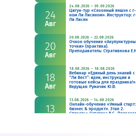
24.08.2026 – 05.09.2026
Цигун-тур «Сезонный яншэн с г-
24
ном Ли Лисяном». Инструктор: г
2026
2026
Ли Лисян
Авг
20.08.2026 – 22.08.2026
Очное обучение «Акупунктурны
20
26 – 22.08.2026
18.08.2026 – 18.08.2026
точки» (практика).
Преподаватель: Стративнова Е.Н
Авг
е обучение
Вебинар «Единый день
турные точки»
знаний с “Ли Вест”: идеи
. Преподаватель:
инструкции и готовые кей
18.08.2026 – 18.08.2026
Вебинар «Единый день знаний с
18
ивнова Е.Н.
для праздника!». Ведущая
“Ли Вест”: идеи, инструкции и
Румачик Ю.В.
готовые кейсы для праздника!»
Авг
Ведущая: Румачик Ю.В.
Подробнее
13.08.2026 – 14.08.2026
Подробн
Онлайн-обучение «Умный старт:
13
бизнес & продукт». Этап 2.
Спикеры: Сутулина В.С., Плехано
Авг
Л.В., Калинина А.С.
11.08.2026 – 13.08.2026
Очное обучение