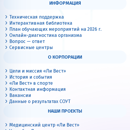
ИНФОРМАЦИЯ
Санкт-Петербург
Севастополь
Техническая поддержка
Северск
Сочи
Томск
Тюмень
Интерактивная библиотека
План обучающих мероприятий на 2026 г.
Улан-Удэ
Ульяновск
Уфа
Онлайн-диагностика организма
Вопрос — ответ
Феодосия
Хасавюрт
Чебоксары
Сервисные центры
О КОРПОРАЦИИ
Челябинск
Чита
Южно-Сахалинск
Цели и миссия «Ли Вест»
Ярославль
История и события
«Ли Вест» в спорте
Контактная информация
Вакансии
Данные о результатах СОУТ
НАШИ ПРОЕКТЫ
Медицинский центр «Ли Вест»