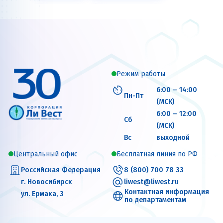
Краснообск
Красноярск
Ленинск-Кузнецкий
Магадан
Мариинск
Махачкала
Режим работы
Междуреченск
Москва
6:00 – 14:00
Пн-Пт
(МСК)
Невинномысск
Нижний Новгород
6:00 – 12:00
Сб
(МСК)
Новокузнецк
Новороссийск
Вс
выходной
Центральный офис
Бесплатная линия по РФ
Новосибирск
Омск
Орёл
Российская Федерация
8 (800) 700 78 33
Подольск
Пыть-Ях
Пятигорск
г. Новосибирск
liwest@liwest.ru
Контактная информация
ул. Ермака, 3
по департаментам
Раменское
Ростов-на-Дону
Самара