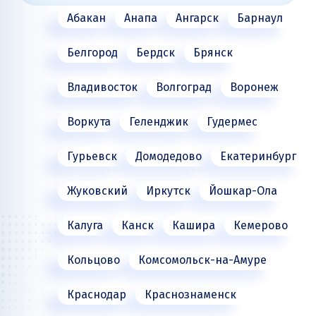
Абакан
Анапа
Ангарск
Барнаул
КАЗАХСТАН
Белгород
Бердск
Брянск
БОЛГАРИЯ
Владивосток
Волгоград
Воронеж
ПОЛЬША
Воркута
Геленджик
Гудермес
ГЕРМАНИЯ
Гурьевск
Домодедово
Екатеринбург
ЧЕХИЯ
Жуковский
Иркутск
Йошкар-Ола
Калуга
Канск
Кашира
Кемерово
Кольцово
Комсомольск-на-Амуре
Краснодар
Краснознаменск