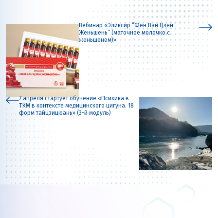
Вебинар «Эликсир “Фен Ван Цзян
Женьшень” (маточное молочко с
женьшенем)»
7 апреля стартует обучение «Психика в
ТКМ в контексте медицинского цигуна. 18
форм тайцзицюань» (3-й модуль)