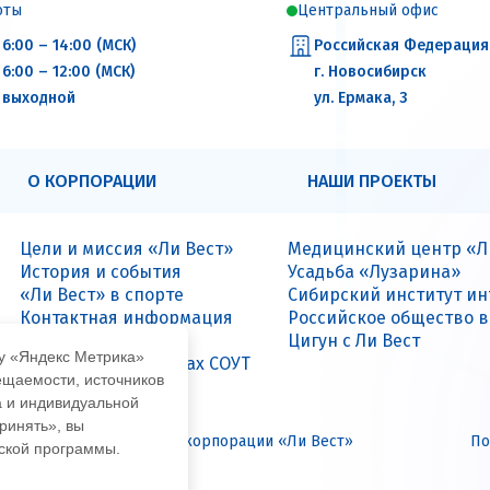
оты
Центральный офис
6:00 – 14:00 (МСК)
Российская Федерация
6:00 – 12:00 (МСК)
г. Новосибирск
выходной
ул. Ермака, 3
О КОРПОРАЦИИ
НАШИ ПРОЕКТЫ
Цели и миссия «Ли Вест»
Медицинский центр «Л
История и события
Усадьба «Лузарина»
«Ли Вест» в спорте
Сибирский институт и
Контактная информация
Российское общество 
Вакансии
Цигун с Ли Вест
му «Яндекс Метрика»
Данные о результатах СОУТ
ещаемости, источников
а и индивидуальной
ринять», вы
иальный интернет-сайт корпорации «Ли Вест»
По
еской программы.