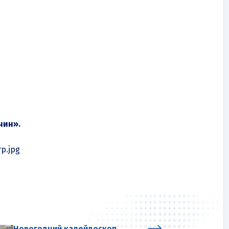
чин».
Новогодний калейдоскоп