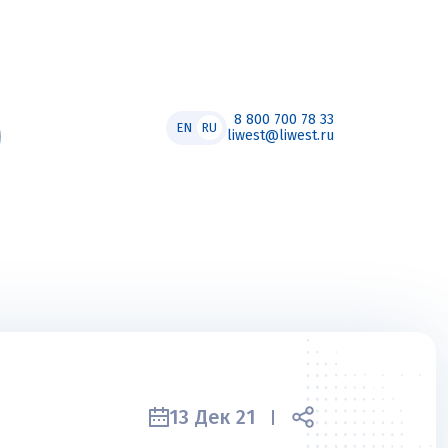
8 800 700 78 33
EN
RU
liwest@liwest.ru
13 Дек 21