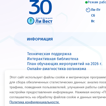
Режим раб
Пн-Пт
Сб
Вс
ИНФОРМАЦИЯ
Техническая поддержка
Интерактивная библиотека
План обучающих мероприятий на 2026 г.
Онлайн-диагностика организма
Вопрос — ответ
Этот сайт использует файлы cookie и метрическую програм
Сервисные центры
для сбора обезличенных статистических данных: анализ пос
трафика, поведения пользователей, улучшения работы сайт
настройки предоставления информации. Нажимая кнопку «П
© Все права защищены 2026
Офиц
соглашаетесь на обработку файлов cookie и данных метрич
Политика конфиденциальности.