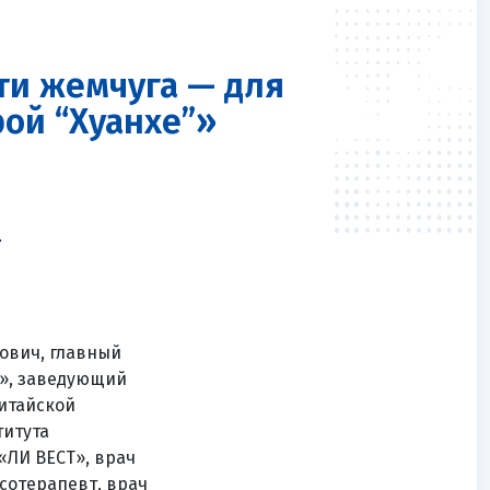
и жемчуга — для
ой “Хуанхе”»
.
ович, главный
»
, заведующий
итайской
титута
«ЛИ ВЕСТ»
, врач
сотерапевт, врач