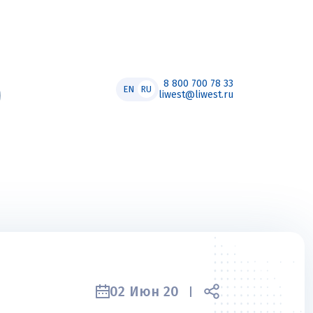
8 800 700 78 33
EN
RU
liwest@liwest.ru
02 Июн 20