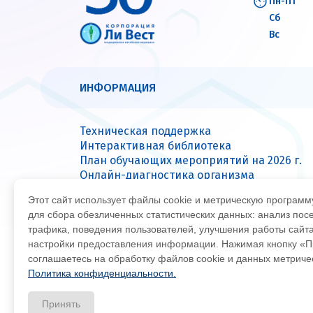
Пн-Пт
Сб
Вс
ИНФОРМАЦИЯ
Техническая поддержка
Интерактивная библиотека
План обучающих мероприятий на 2026 г.
Онлайн-диагностика организма
Вопрос — ответ
Этот сайт использует файлы cookie и метрическую програм
Сервисные центры
для сбора обезличенных статистических данных: анализ пос
трафика, поведения пользователей, улучшения работы сайт
настройки предоставления информации. Нажимая кнопку «П
© Все права защищены 2026
Офиц
соглашаетесь на обработку файлов cookie и данных метрич
Политика конфиденциальности.
Принять