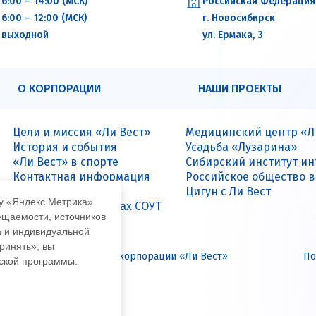
6:00 – 14:00 (МСК)
Российская Федерация
6:00 – 12:00 (МСК)
г. Новосибирск
выходной
ул. Ермака, 3
О КОРПОРАЦИИ
НАШИ ПРОЕКТЫ
Цели и миссия «Ли Вест»
Медицинский центр «Л
История и события
Усадьба «Лузарина»
«Ли Вест» в спорте
Сибирский институт и
Контактная информация
Российское общество 
Вакансии
Цигун с Ли Вест
му «Яндекс Метрика»
Данные о результатах СОУТ
ещаемости, источников
а и индивидуальной
ринять», вы
иальный интернет-сайт корпорации «Ли Вест»
По
еской программы.