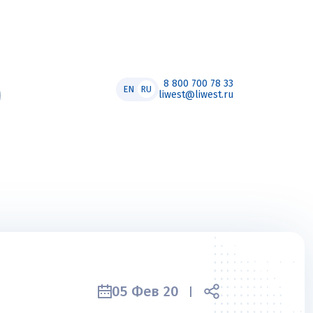
8 800 700 78 33
EN
RU
liwest@liwest.ru
05 Фев 20