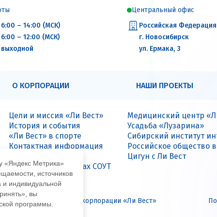
оты
Центральный офис
6:00 – 14:00 (МСК)
Российская Федерация
6:00 – 12:00 (МСК)
г. Новосибирск
выходной
ул. Ермака, 3
О КОРПОРАЦИИ
НАШИ ПРОЕКТЫ
Цели и миссия «Ли Вест»
Медицинский центр «Л
История и события
Усадьба «Лузарина»
«Ли Вест» в спорте
Сибирский институт и
Контактная информация
Российское общество 
Вакансии
Цигун с Ли Вест
му «Яндекс Метрика»
Данные о результатах СОУТ
ещаемости, источников
а и индивидуальной
ринять», вы
иальный интернет-сайт корпорации «Ли Вест»
По
еской программы.