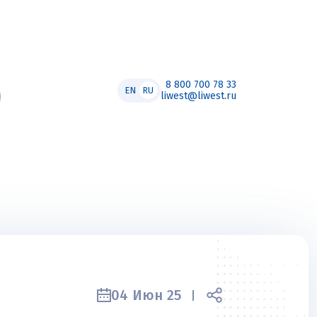
8 800 700 78 33
EN
RU
liwest@liwest.ru
04 Июн 25