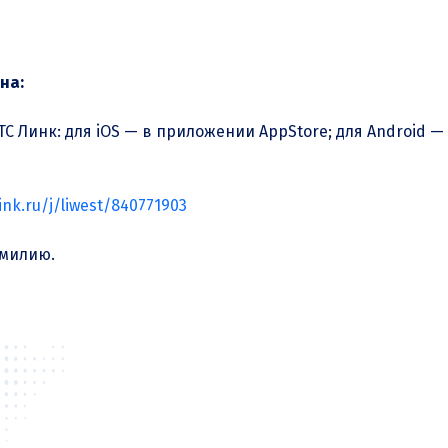
на:
 Линк: для iOS — в приложении AppStore; для Аndroid — в
ink.ru/j/liwest/840771903
амилию.