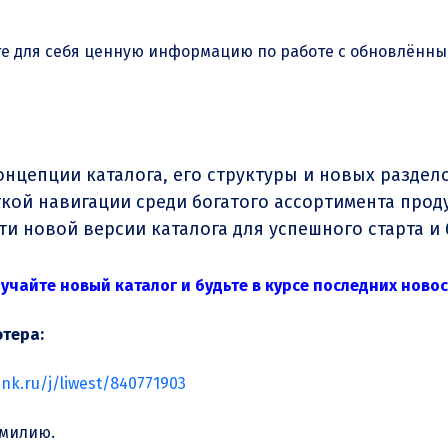
те для себя ценную информацию по работе с обновлённы
нцепции каталога, его структуры и новых раздел
гкой навигации среди богатого ассортимента прод
и новой версии каталога для успешного старта и
учайте новый каталог и будьте в курсе последних ново
ютера:
ink.ru/j/liwest/840771903
амилию.