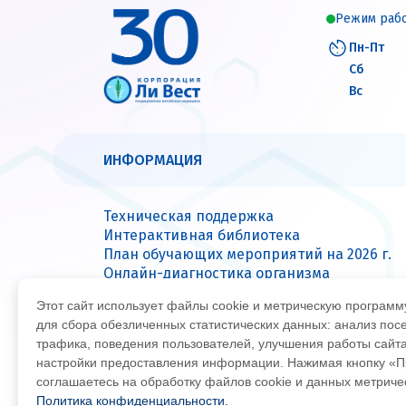
Режим раб
Пн-Пт
Сб
Вс
ИНФОРМАЦИЯ
Техническая поддержка
Интерактивная библиотека
План обучающих мероприятий на 2026 г.
Онлайн-диагностика организма
Вопрос — ответ
Этот сайт использует файлы cookie и метрическую програм
Сервисные центры
для сбора обезличенных статистических данных: анализ пос
трафика, поведения пользователей, улучшения работы сайт
настройки предоставления информации. Нажимая кнопку «П
© Все права защищены 2026
Офиц
соглашаетесь на обработку файлов cookie и данных метрич
Политика конфиденциальности.