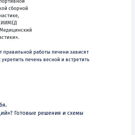
спортивной
кой сборной
настике,
«СИИМЕД
«Медицинский
астики».
 От правильной работы печени зависят
к укрепить печень весной и встретить
бя.
ий»? Готовые решения и схемы
.