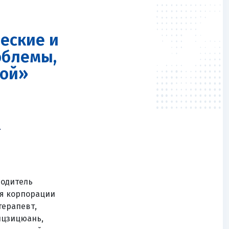
еские и
облемы,
ной»
.
водитель
я корпорации
терапевт,
айцзицюань,