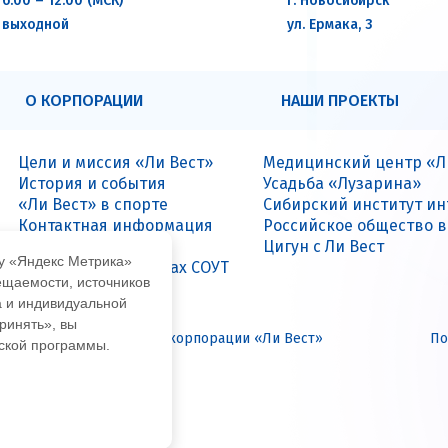
6:00 – 12:00 (МСК)
г. Новосибирск
выходной
ул. Ермака, 3
О КОРПОРАЦИИ
НАШИ ПРОЕКТЫ
Цели и миссия «Ли Вест»
Медицинский центр «Л
История и события
Усадьба «Лузарина»
«Ли Вест» в спорте
Сибирский институт и
Контактная информация
Российское общество 
Вакансии
Цигун с Ли Вест
му «Яндекс Метрика»
Данные о результатах СОУТ
ещаемости, источников
а и индивидуальной
ринять», вы
иальный интернет-сайт корпорации «Ли Вест»
По
еской программы.