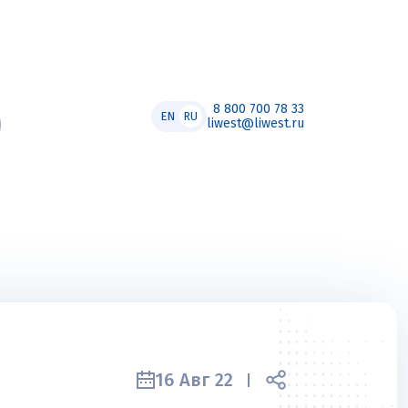
8 800 700 78 33
EN
RU
liwest@liwest.ru
16 Авг 22