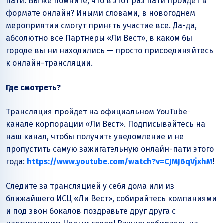
пати. Вы же помните, что в этот раз пати пройдет в
формате онлайн? Иными словами, в новогоднем
мероприятии смогут принять участие все. Да-да,
абсолютно все Партнеры
«Ли Вест»
, в каком бы
городе вы ни находились — просто присоединяйтесь
к онлайн-трансляции.
Где смотреть?
Трансляция пройдет на официальном YouTube-
канале корпорации
«Ли Вест»
. Подписывайтесь на
наш канал, чтобы получить уведомление и не
пропустить самую зажигательную онлайн-пати этого
года:
https://www.youtube.com/watch?v=CJMJ6qVjxhM
!
Следите за трансляцией у себя дома или из
ближайшего ИСЦ
«Ли Вест»
, собирайтесь компаниями
и под звон бокалов поздравьте друг друга с