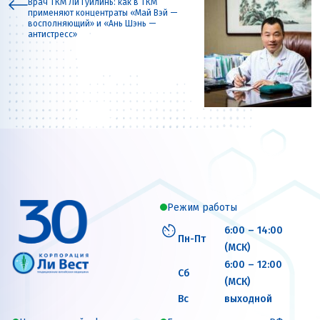
Врач ТКМ Ли Гуйлинь: как в ТКМ
применяют концентраты «Май Вэй —
восполняющий» и «Ань Шэнь —
антистресс»
Режим работы
6:00 – 14:00
Пн-Пт
(МСК)
6:00 – 12:00
Сб
(МСК)
Вс
выходной