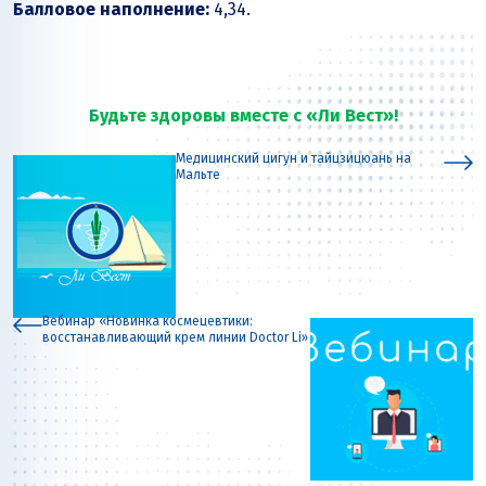
Балловое наполнение:
4,34.
Будьте здоровы вместе с «Ли Вест»!
Медицинский цигун и тайцзицюань на
Мальте
Вебинар «Новинка космецевтики:
восстанавливающий крем линии Doctor Li»