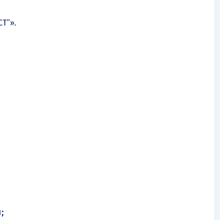
Т”».
;