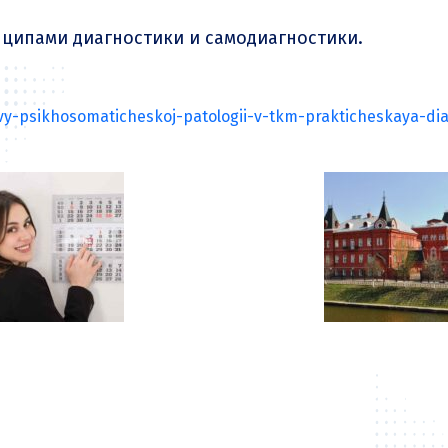
нципами диагностики и самодиагностики.
ovy-psikhosomaticheskoj-patologii-v-tkm-prakticheskaya-di