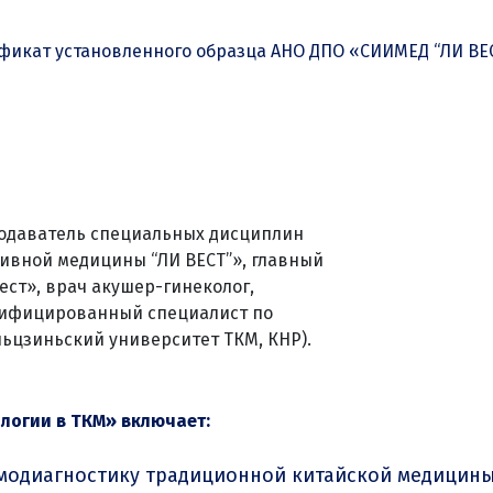
фикат установленного образца АНО ДПО «СИИМЕД “ЛИ ВЕС
одаватель специальных дисциплин
ивной медицины “ЛИ ВЕСТ”», главный
ст», врач акушер-гинеколог,
тифицированный специалист по
ьцзиньский университет ТКМ, КНР).
логии в ТКМ» включает:
амодиагностику традиционной китайской медицины