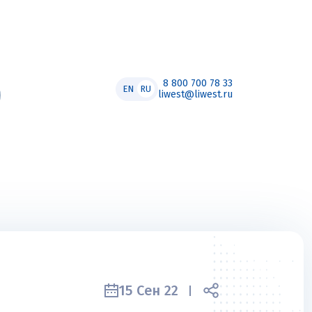
8 800 700 78 33
EN
RU
liwest@liwest.ru
15 Сен 22