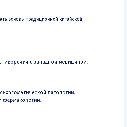
нать основы традиционной китайской
отиворечия с западной медициной.
психосоматической патологии.
й фармакологии.