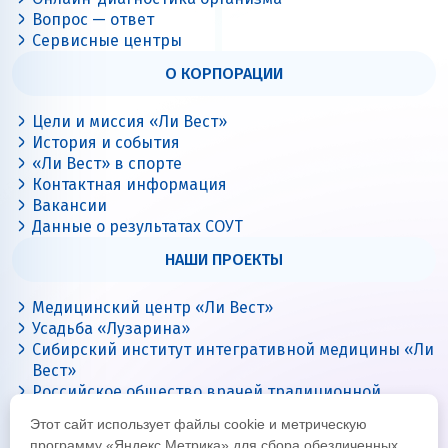
Вопрос — ответ
Сервисные центры
О КОРПОРАЦИИ
Цели и миссия «Ли Вест»
История и события
«Ли Вест» в спорте
Контактная информация
Вакансии
Данные о результатах СОУТ
НАШИ ПРОЕКТЫ
Медицинский центр «Ли Вест»
Усадьба «Лузарина»
Сибирский институт интегративной медицины «Ли
Вест»
Российское общество врачей традиционной
китайской медицины
Этот сайт использует файлы cookie и метрическую
Цигун с Ли Вест
программу «Яндекс Метрика» для сбора обезличенных