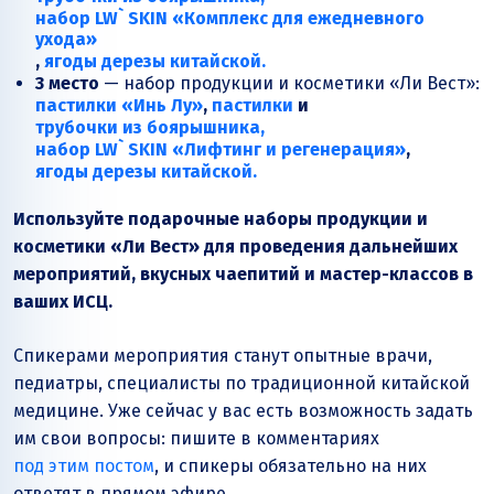
набор LW` SKIN «Комплекс для ежедневного
ухода»
,
ягоды дерезы китайской.
3 место
— набор продукции и косметики «Ли Вест»:
пастилки «Инь Лу»
,
пастилки
и
трубочки из боярышника,
набор LW` SKIN «Лифтинг и регенерация»
,
ягоды дерезы китайской.
Используйте подарочные наборы продукции и
косметики «Ли Вест» для проведения дальнейших
мероприятий, вкусных чаепитий и мастер-классов в
ваших ИСЦ.
Спикерами мероприятия станут опытные врачи,
педиатры, специалисты по традиционной китайской
медицине. Уже сейчас у вас есть возможность задать
им свои вопросы: пишите в комментариях
под этим постом
, и спикеры обязательно на них
ответят в прямом эфире.