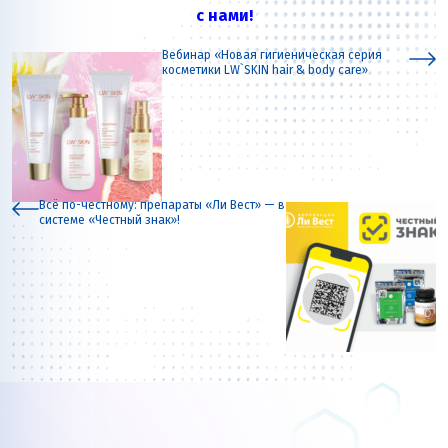
с нами!
Вебинар «Новая гигиеническая серия
косметики LW`SKIN hair & body care»
Всё по-честному: препараты «Ли Вест» — в
системе «Честный знак»!