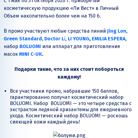
С 1 мая по 31 октября 2020 г. приобретай
косметическую продукцию
«Ли Вест»
в Личный
Объем накопительно более чем на 150 б.
В промо участвуют любые средства линий
Jing Lon
,
Green Standard,
Doctor L
i
,
LI YOUNG
,
EMILIA ESPERA
,
набор
BOLUOMI
или аппарат для приготовления
масок
MINI C-UK
.
Подарки такие, что за них стоит побороться
каждому!
Все участники промо, набравшие 150 баллов,
гарантированно получат косметический набор
BOLUOMI. Набор BOLUOMI — это четыре средства с
экстрактом ледяной хризантемы для ежедневного
ухода. Косметический набор BOLUOMI — роскошь
сияющей кожи каждый день!