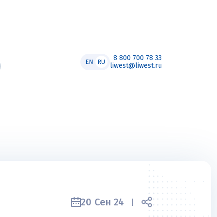
8 800 700 78 33
EN
RU
liwest@liwest.ru
20 Сен 24