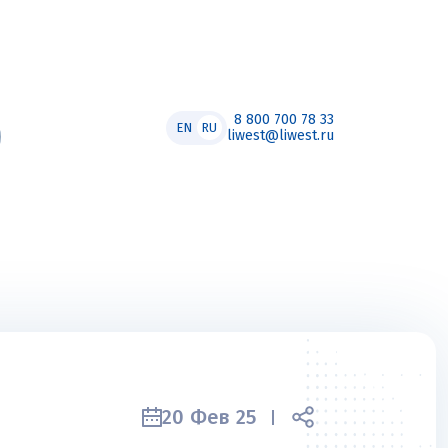
8 800 700 78 33
EN
RU
liwest@liwest.ru
20 Фев 25