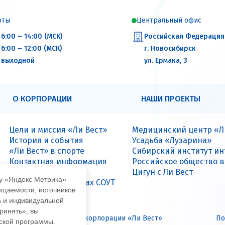
оты
Центральный офис
6:00 – 14:00 (МСК)
Российская Федерация
6:00 – 12:00 (МСК)
г. Новосибирск
выходной
ул. Ермака, 3
О КОРПОРАЦИИ
НАШИ ПРОЕКТЫ
Цели и миссия «Ли Вест»
Медицинский центр «Л
История и события
Усадьба «Лузарина»
«Ли Вест» в спорте
Сибирский институт и
Контактная информация
Российское общество 
Вакансии
Цигун с Ли Вест
му «Яндекс Метрика»
Данные о результатах СОУТ
ещаемости, источников
а и индивидуальной
ринять», вы
иальный интернет-сайт корпорации «Ли Вест»
По
еской программы.