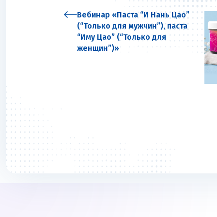
Вебинар «Паста “И Нань Цао”
(“Только для мужчин”), паста
“Иму Цао” (“Только для
женщин”)»