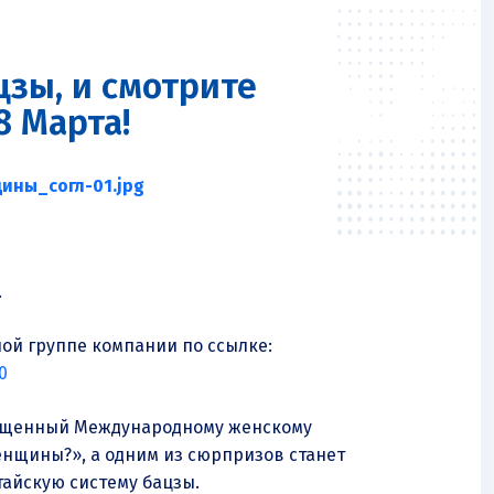
цзы, и смотрите
8 Марта!
.
й группе компании по ссылке:
0
ященный Международному женскому
енщины?», а одним из сюрпризов станет
тайскую систему бацзы.