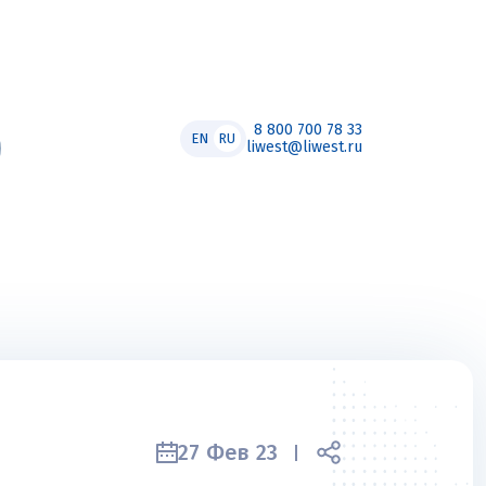
8 800 700 78 33
EN
RU
liwest@liwest.ru
27 Фев 23