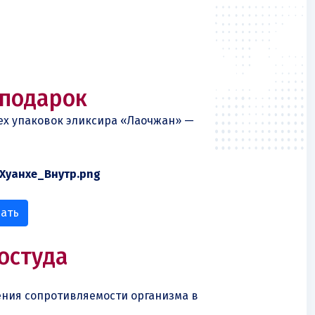
 подарок
ех упаковок эликсира «Лаочжан» —
зать
остуда
ения сопротивляемости организма в