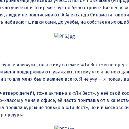
построила еще до всяких учёб… А потом повышала (и пр
было учиться в то время: нужно было строить бизнес и з
ремя, людей не подписывают. А Александр Синамати гово
ь набивают шишки сами, до учёбы, на собственных ошиб
, лучше или хуже, но я живу в семье «Ли Вест» и не пред
Они меня поддерживают, уважают, потому что я не ноющая
и это для меня было важнее всего. Я не учу — я показыв
четверо детей), тоже активна в «Ли Вест», у неё свой кос
-классы у меня в офисе, её часто приглашают в качест
на прошла курсы не только в «Ли Вест», но и в московск
а процедуры.