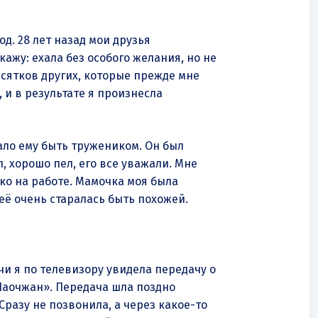
од. 28 лет назад мои друзья
жу: ехала без особого желания, но не
десятков других, которые прежде мне
 и в результате я произнесла
ало ему быть тружеником. Он был
 хорошо пел, его все уважали. Мне
ько на работе. Мамочка моя была
неё очень старалась быть похожей.
чи я по телевизору увидела передачу о
Лаочжан». Передача шла поздно
Сразу не позвонила, а через какое-то