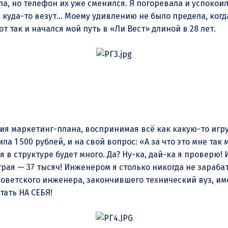
а, но телефон их уже сменился. Я погоревала и успокоила
 куда-то везут… Моему удивлению не было предела, когда
т так и начался мой путь в «Ли Вест» длиной в 28 лет.
ия маркетинг-плана, воспринимая всё как какую-то игру
ла 1 500 рублей, и на свой вопрос: «А за что это мне так 
 в структуре будет много. Да? Ну-ка, дай-ка я проверю! И
играя — 37 тысяч! Инженером я столько никогда не зараб
 советского инженера, закончившего технический вуз, 
ботать НА СЕБЯ!