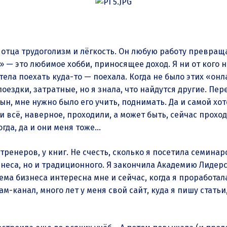
тца трудоголизм и лёгкость. Он любую работу превращал
т» — это любимое хобби, приносящее доход. Я ни от кого н
ела поехать куда-то — поехала. Когда не было этих «онл
оездки, затратные, но я знала, что найдутся другие. Пе
сын, мне нужно было его учить, поднимать. Да и самой хо
и всё, наверное, проходили, а может быть, сейчас прохо
огда, да и они меня тоже…
-тренеров, у книг. Не счесть, сколько я посетила семина
знеса, но и традиционного. Я закончила Академию Лиде
ма бизнеса интересна мне и сейчас, когда я проработала
м-канал, много лет у меня свой сайт, куда я пишу стать