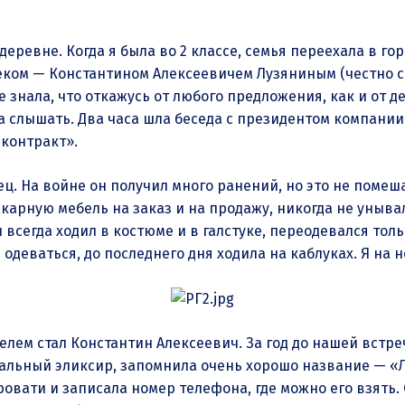
еревне. Когда я была во 2 классе, семья переехала в гор
ком — Константином Алексеевичем Лузяниным (честно ска
е знала, что откажусь от любого предложения, как и от 
а слышать. Два часа шла беседа с президентом компании,
 контракт».
ц. На войне он получил много ранений, но это не помеш
рную мебель на заказ и на продажу, никогда не унывал,
н всегда ходил в костюме и в галстуке, переодевался тол
 одеваться, до последнего дня ходила на каблуках. Я на 
елем стал Константин Алексеевич. За год до нашей встре
икальный эликсир, запомнила очень хорошо название — «
кровати и записала номер телефона, где можно его взять. 