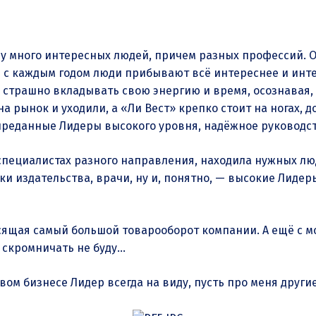
ру много интересных людей, причем разных профессий. Он
И с каждым годом люди прибывают всё интереснее и инте
 страшно вкладывать свою энергию и время, осознавая, 
на рынок и уходили, а «Ли Вест» крепко стоит на ногах,
преданные Лидеры высокого уровня, надёжное руководст
специалистах разного направления, находила нужных люд
ки издательства, врачи, ну и, понятно, — высокие Лидер
осящая самый большой товарооборот компании. А ещё с
ь скромничать не буду…
евом бизнесе Лидер всегда на виду, пусть про меня други