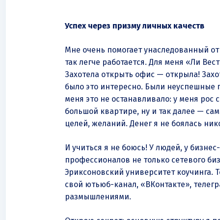
Успех через призму личных качеств
Мне очень помогает унаследованный от о
так легче работается. Для меня «Ли Вес
Захотела открыть офис — открыла! Захот
было это интересно. Были неуспешные п
меня это не останавливало: у меня рос 
большой квартире, ну и так далее — сам
целей, желаний. Денег я не боялась ник
И учиться я не боюсь! У людей, у бизнес
профессионалов не только сетевого би
Эриксоновский университет коучинга. Те
свой ютьюб-канал, «ВКонтакте», телегра
размышлениями.