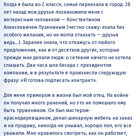
Когда я была во 2 классе, семья переехала в город. 28
лет назад мои друзья познакомили меня с
интересным человеком — Константином
Алексеевичем Лузяниным (честно скажу: ехала без
особого желания, но не могла отказать — друзья
ведь…). Заранее знала, что откажусь от любого
предложения, как и от десятков других, которые
прежде мне делали люди: о сетевом ничего не хотела
слышать. Два часа шла беседа с президентом
компании, и в результате я произнесла следующую
фразу: «Я готова подписать контракт».
Для меня примером в жизни был мой отец. На войне
он получил много ранений, но это не помешало ему
быть тружеником. Он был мастером-
краснодеревщиком, делал шикарную мебель на заказ
и на продажу, никогда не унывал, хорошо пел, его все
уважали. Мне нравилось смотреть, как он работает,