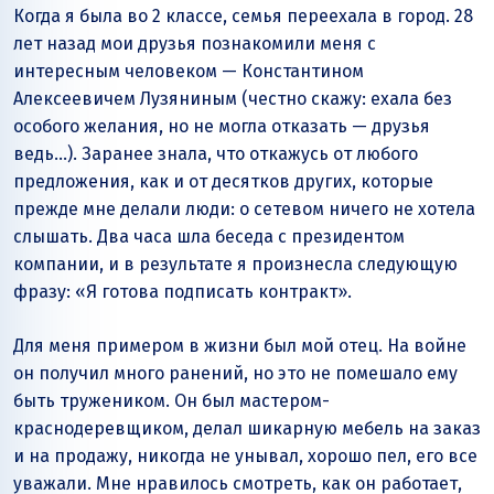
Когда я была во 2 классе, семья переехала в город. 28
лет назад мои друзья познакомили меня с
интересным человеком — Константином
Алексеевичем Лузяниным (честно скажу: ехала без
особого желания, но не могла отказать — друзья
ведь…). Заранее знала, что откажусь от любого
предложения, как и от десятков других, которые
прежде мне делали люди: о сетевом ничего не хотела
слышать. Два часа шла беседа с президентом
компании, и в результате я произнесла следующую
фразу: «Я готова подписать контракт».
Для меня примером в жизни был мой отец. На войне
он получил много ранений, но это не помешало ему
быть тружеником. Он был мастером-
краснодеревщиком, делал шикарную мебель на заказ
и на продажу, никогда не унывал, хорошо пел, его все
уважали. Мне нравилось смотреть, как он работает,