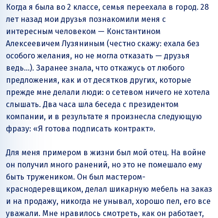
Когда я была во 2 классе, семья переехала в город. 28
лет назад мои друзья познакомили меня с
интересным человеком — Константином
Алексеевичем Лузяниным (честно скажу: ехала без
особого желания, но не могла отказать — друзья
ведь…). Заранее знала, что откажусь от любого
предложения, как и от десятков других, которые
прежде мне делали люди: о сетевом ничего не хотела
слышать. Два часа шла беседа с президентом
компании, и в результате я произнесла следующую
фразу: «Я готова подписать контракт».
Для меня примером в жизни был мой отец. На войне
он получил много ранений, но это не помешало ему
быть тружеником. Он был мастером-
краснодеревщиком, делал шикарную мебель на заказ
и на продажу, никогда не унывал, хорошо пел, его все
уважали. Мне нравилось смотреть, как он работает,