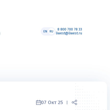
8 800 700 78 33
EN
RU
liwest@liwest.ru
07 Окт 25