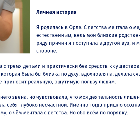
Личная история
Я родилась в Орле. С детства мечтала о м
естественным, ведь мои близкие родствен
ряду причин я поступила в другой вуз, и 
стороне.
а с тремя детьми и практически без средств к существов
 которая была бы близка по духу, вдохновляла, делала с
ое приносит реальную, ощутимую пользу людям.
днего звена, но чувствовала, что моя деятельность лише
ла себя глубоко несчастной. Именно тогда пришло осозна
му, о чём мечтала с детства. Но обо всём по порядку.