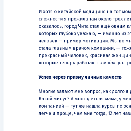
И хотя о китайской медицине на тот мом
сложности я прожила там около трёх лет
оказалось, город Чита стал ещё одним 
которых глубоко уважаю, — именно из эт
человек — пример мотивации. Мы во мно
стала главным врачом компании, — тоже
прекрасный человек, красивая женщина 
которые теперь работают в моём центре
Успех через призму личных качеств
Многие задают мне вопрос, как долго я 
Какой минус? Я многодетная мама, у мен
компанией — тут же нашла курсы по осн
легче и проще, чем мне тогда, 12 лет на