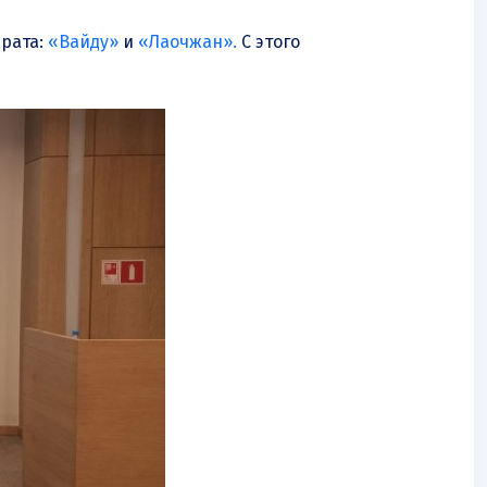
арата:
«Вайду»
и
«Лаочжан».
С этого