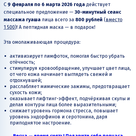
С
9 февраля по 6 марта 2026 года
действует
специальное предложение —
30-минутный сеанс
массажа гуаша
лица всего за
800 рублей
(
вместо
1 500
)! А пептидная маска — в подарок!
Эта омолаживающая процедура:
активизирует лимфоток, помогая быстро убрать
отёчность;
стимулируя кровообращение, улучшает цвет лица,
от чего кожа начинает выглядеть свежей и
отдохнувшей;
расслабляет мимические зажимы, предотвращает
сухость кожи;
оказывает лифтинг-эффект, подчёркивая скулы и
делая контуры лица более выразительными;
снижает уровень гормона стресса, повышает
уровень эндорфинов и серотонина, даря
приподнятое настроение.
Весна — время сиять! Подарите себе полчаса