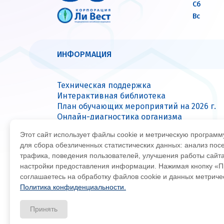
Сб
Вс
ИНФОРМАЦИЯ
Техническая поддержка
Интерактивная библиотека
План обучающих мероприятий на 2026 г.
Онлайн-диагностика организма
Вопрос — ответ
Этот сайт использует файлы cookie и метрическую програм
Сервисные центры
для сбора обезличенных статистических данных: анализ пос
трафика, поведения пользователей, улучшения работы сайт
настройки предоставления информации. Нажимая кнопку «П
© Все права защищены 2026
Офиц
соглашаетесь на обработку файлов cookie и данных метрич
Политика конфиденциальности.
Принять