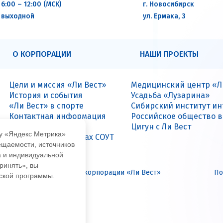
6:00 – 12:00 (МСК)
г. Новосибирск
выходной
ул. Ермака, 3
О КОРПОРАЦИИ
НАШИ ПРОЕКТЫ
Цели и миссия «Ли Вест»
Медицинский центр «Л
История и события
Усадьба «Лузарина»
«Ли Вест» в спорте
Сибирский институт и
Контактная информация
Российское общество 
Вакансии
Цигун с Ли Вест
му «Яндекс Метрика»
Данные о результатах СОУТ
ещаемости, источников
а и индивидуальной
ринять», вы
иальный интернет-сайт корпорации «Ли Вест»
По
еской программы.