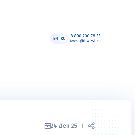
8 800 700 78 33
EN
RU
liwest@liwest.ru
24 Дек 25