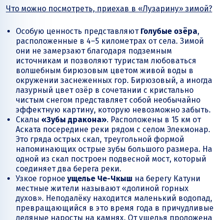
Что можно посмотреть, приехав в «Лузарину» зимой?
Особую ценность представляют
Голубые озёра
,
расположенные в 4–5 километрах от села. Зимой
они не замерзают благодаря подземным
источникам и позволяют туристам любоваться
волшебным бирюзовым цветом живой воды в
окружении заснеженных гор. Бирюзовый, а иногда
лазурный цвет озёр в сочетании с кристально
чистым снегом представляет собой необычайно
эффектную картину, которую невозможно забыть.
Скалы
«Зубы дракона»
. Расположены в 15 км от
Аската посередине реки рядом с селом Элекмонар.
Это гряда острых скал, треугольной формой
напоминающих острые зубы большого размера. На
одной из скал построен подвесной мост, который
соединяет два берега реки.
Узкое горное
ущелье Че-Чкыш
на берегу Катуни
местные жители называют «долиной горных
духов». Неподалёку находится маленький водопад,
превращающийся в это время года в причудливые
ледяные наросты на камнях. От ущелья проложена