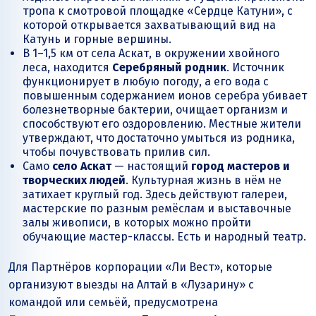
тропа к смотровой площадке «Сердце Катуни», с
которой открывается захватывающий вид на
Катунь и горные вершины.
В 1–1,5 км от села Аскат, в окружении хвойного
леса, находится
Серебряный родник
. Источник
функционирует в любую погоду, а его вода с
повышенным содержанием ионов серебра убивает
болезнетворные бактерии, очищает организм и
способствуют его оздоровлению. Местные жители
утверждают, что достаточно умыться из родника,
чтобы почувствовать прилив сил.
Само
село Аскат
— настоящий
город мастеров и
творческих людей
. Культурная жизнь в нём не
затихает круглый год. Здесь действуют галереи,
мастерские по разным ремёслам и выставочные
залы живописи, в которых можно пройти
обучающие мастер-классы. Есть и народный театр.
Для Партнёров корпорации «Ли Вест», которые
организуют выезды на Алтай в «Лузарину» с
командой или семьёй, предусмотрена