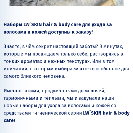
Наборы
LW
`
SKIN
hair
&
body
care
для ухода за
волосами и кожей доступны к заказу!
Знаете, в чём секрет настоящей заботы? В минутах,
которые мы посвящаем только себе, растворяясь в
тонких ароматах и нежных текстурах. Или в том
внимании, с которым выбираем что-то особенное для
самого близкого человека.
Именно такими, продуманными до мелочей,
гармоничными и тёплыми, мы и задумали наши
новые наборы для ухода за волосами и кожей со
средствами гигиенической серии
LW`SKIN hair & body
care!