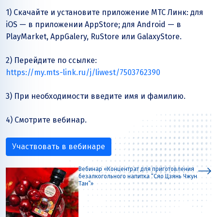
1) Скачайте и установите приложение МТС Линк: для
iOS — в приложении AppStore; для Аndroid — в
PlayMarket, AppGalery, RuStore или GalaxyStore.
2) Перейдите по ссылке:
https://my.mts-link.ru/j/liwest/7503762390
3) При необходимости введите имя и фамилию.
4) Смотрите вебинар.
Участвовать в вебинаре
Вебинар «Концентрат для приготовления
безалкогольного напитка “Сяо Цзянь Чжун
Тан”»