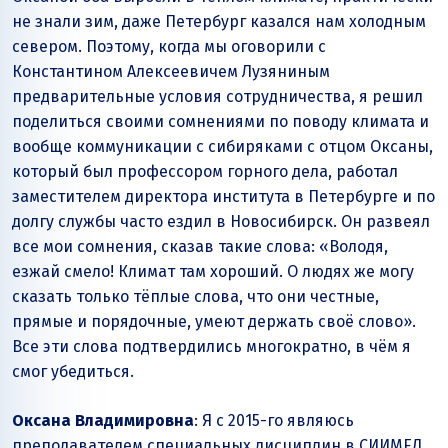
не знали зим, даже Петербург казался нам холодным
севером. Поэтому, когда мы оговорили с
Константином Алексеевичем Лузяниным
предварительные условия сотрудничества, я решил
поделиться своими сомнениями по поводу климата и
вообще коммуникации с сибиряками с отцом Оксаны,
который был профессором горного дела, работал
заместителем директора института в Петербурге и по
долгу службы часто ездил в Новосибирск. Он развеял
все мои сомнения, сказав такие слова: «Володя,
езжай смело! Климат там хороший. О людях же могу
сказать только тёплые слова, что они честные,
прямые и порядочные, умеют держать своё слово».
Все эти слова подтвердились многократно, в чём я
смог убедиться.
Оксана Владимировна
: Я с 2015-го являюсь
преподавателем специальных дисциплин в СИИМЕД