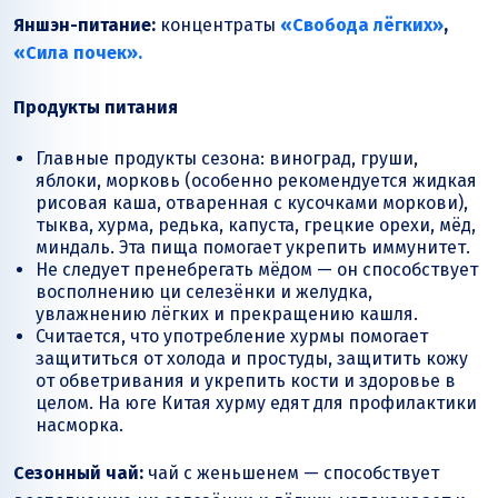
Яншэн-питание:
концентраты
«Свобода лёгких»
,
«Сила почек».
Продукты питания
Главные продукты сезона: виноград, груши,
яблоки, морковь (особенно рекомендуется жидкая
рисовая каша, отваренная с кусочками моркови),
тыква, хурма, редька, капуста, грецкие орехи, мёд,
миндаль. Эта пища помогает укрепить иммунитет.
Не следует пренебрегать мёдом — он способствует
восполнению ци селезёнки и желудка,
увлажнению лёгких и прекращению кашля.
Считается, что употребление хурмы помогает
защититься от холода и простуды, защитить кожу
от обветривания и укрепить кости и здоровье в
целом. На юге Китая хурму едят для профилактики
насморка.
Сезонный чай:
чай с женьшенем — способствует