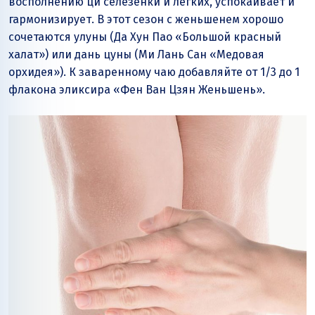
восполнению ци селезёнки и лёгких, успокаивает и
гармонизирует. В этот сезон с женьшенем хорошо
сочетаются улуны (Да Хун Пао «Большой красный
халат») или дань цуны (Ми Лань Сан «Медовая
орхидея»). К заваренному чаю добавляйте от 1/3 до 1
флакона эликсира «Фен Ван Цзян Женьшень».