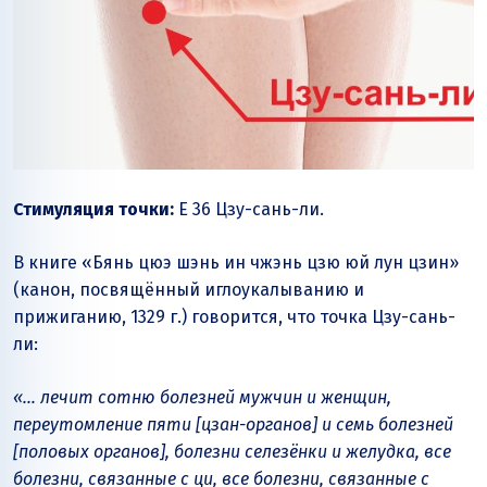
Стимуляция точки:
E 36 Цзу-сань-ли.
В книге «Бянь цюэ шэнь ин чжэнь цзю юй лун цзин»
(канон, посвящённый иглоукалыванию и
прижиганию, 1329 г.) говорится, что точка Цзу-сань-
ли:
«… лечит сотню болезней мужчин и женщин,
переутомление пяти [цзан-органов] и семь болезней
[половых органов], болезни селезёнки и желудка, все
болезни, связанные с ци, все болезни, связанные с